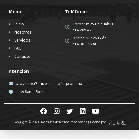
Menu
Teléfonos
Inicio
Corporativo Chihuahua:
614 205 47 37
Nosotros
Oficina Nuevo León:
Servicios
614 301 2894
FAQ
Contacto
Atención
proyectos@universalroofing.com.mx
L - V: 8am - 5pm
Copyright © 2021 Todos los derechos reservados | Hecha por